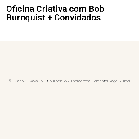
Oficina Criativa com Bob
Burnquist + Convidados
© %%ano%% Kava | Multipurpose WP Theme com Elementor Page Builder