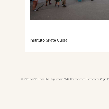
Instituto Skate Cuida
© %%ano%% Kava | Multipurpose WP Theme com Elementor Page B