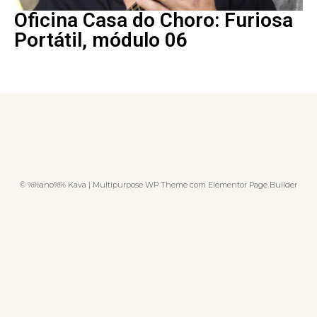
Oficina Casa do Choro: Furiosa
Portátil, módulo 06
© %%ano%% Kava | Multipurpose WP Theme com Elementor Page Builder