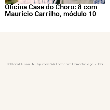
Oficina Casa do Choro: 8 com
Mauricio Carrilho, módulo 10
© %%ano%% Kava | Multipurpose WP Theme com Elementor Page Builder