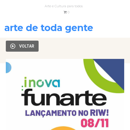
Arte e Cultura para todos
0
arte de toda gente
VOLTAR