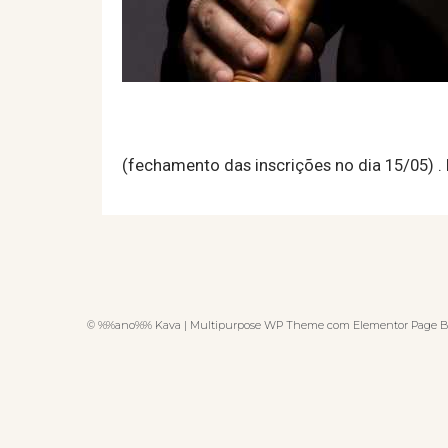
(fechamento das inscrições no dia 15/05) . I
© %%ano%% Kava | Multipurpose WP Theme com Elementor Page B