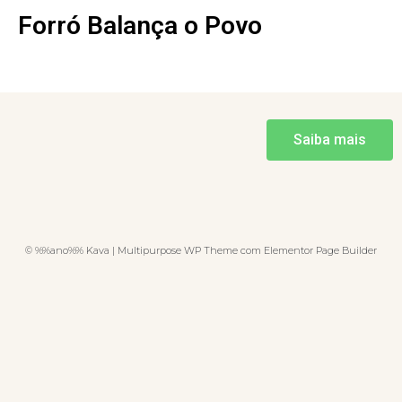
Forró Balança o Povo
Saiba mais
© %%ano%% Kava | Multipurpose WP Theme com Elementor Page Builder