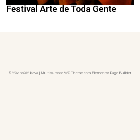
Festival Arte de Toda Gente
© %%ano%% Kava | Multipurpose WP Theme com Elementor Page Builder