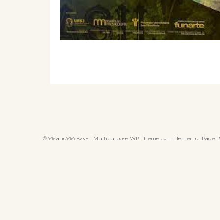
© %%ano%% Kava | Multipurpose WP Theme com Elementor Page B