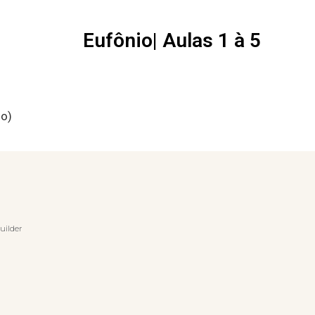
Eufônio| Aulas 1 à 5
no)
uilder