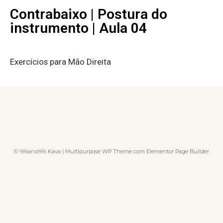
Contrabaixo | Postura do
instrumento | Aula 04
Exercícios para Mão Direita
© %%ano%% Kava | Multipurpose WP Theme com Elementor Page Builder