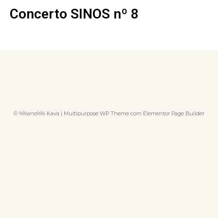
Concerto SINOS nº 8
© %%ano%% Kava | Multipurpose WP Theme com Elementor Page Builder