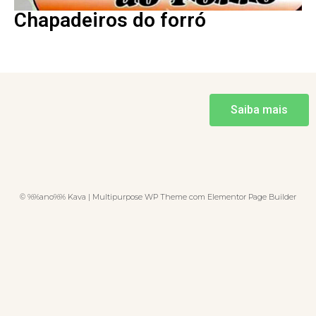
Chapadeiros do forró
Saiba mais
© %%ano%% Kava | Multipurpose WP Theme com Elementor Page Builder