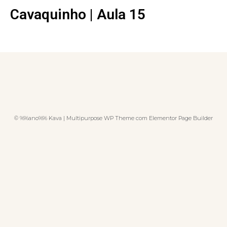
Cavaquinho | Aula 15
© %%ano%% Kava | Multipurpose WP Theme com Elementor Page Builder