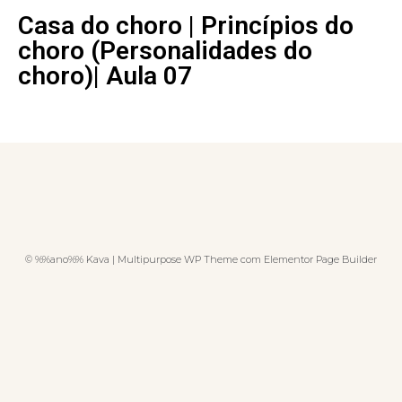
Casa do choro | Princípios do
choro (Personalidades do
choro)| Aula 07
© %%ano%% Kava | Multipurpose WP Theme com Elementor Page Builder