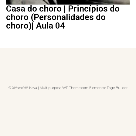
Casa do choro | Princípios do
choro (Personalidades do
choro)| Aula 04
© %%ano%% Kava | Multipurpose WP Theme com Elementor Page Builder