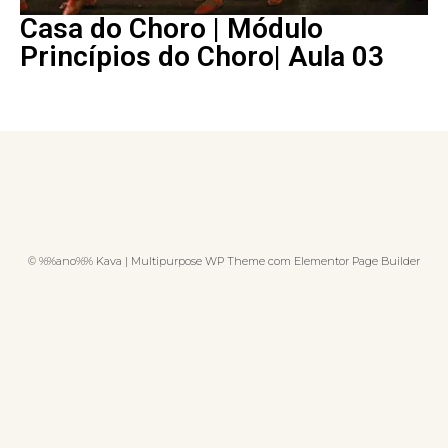
Casa do Choro | Módulo
Princípios do Choro| Aula 03
© %%ano%% Kava | Multipurpose WP Theme com Elementor Page Builder