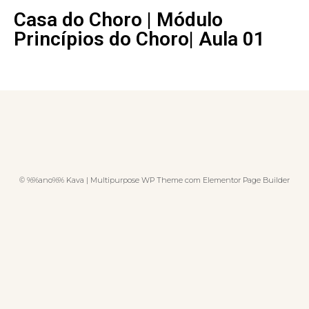
Casa do Choro | Módulo
Princípios do Choro| Aula 01
© %%ano%% Kava | Multipurpose WP Theme com Elementor Page Builder