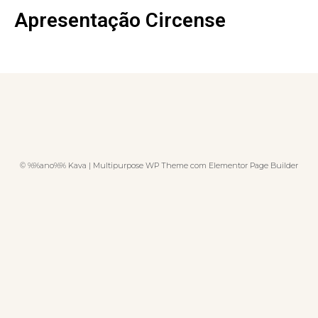
Apresentação Circense
© %%ano%% Kava | Multipurpose WP Theme com Elementor Page Builder