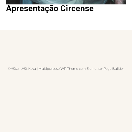
Apresentação Circense
© %%ano%% Kava | Multipurpose WP Theme com Elementor Page Builder