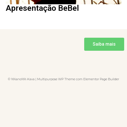
Apresentação BeBel
Saiba mais
© %%ano%% Kava | Multipurpose WP Theme com Elementor Page Builder