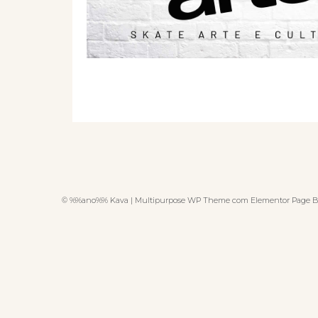
© %%ano%% Kava | Multipurpose WP Theme com Elementor Page B