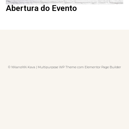
Abertura do Evento
© %%ano%% Kava | Multipurpose WP Theme com Elementor Page Builder