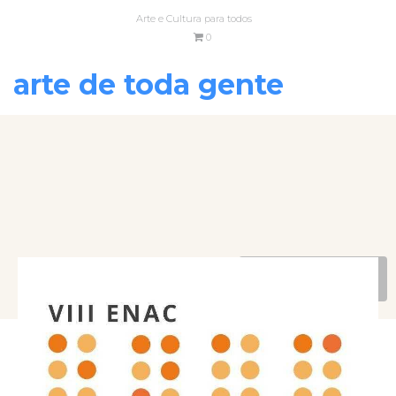
Arte e Cultura para todos
0
arte de toda gente
VOLTAR