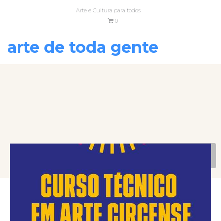
Arte e Cultura para todos
0
arte de toda gente
VOLTAR