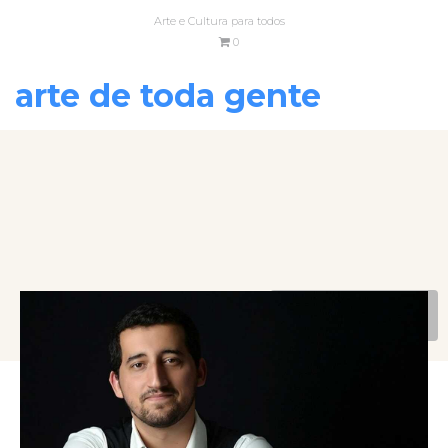
Arte e Cultura para todos
0
arte de toda gente
VOLTAR