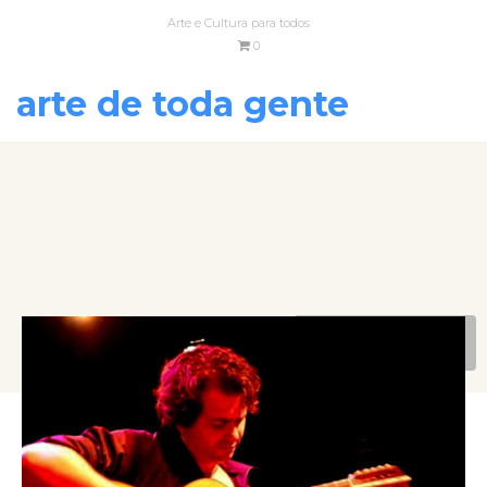
Arte e Cultura para todos
0
arte de toda gente
VOLTAR